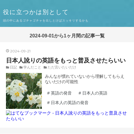
役に立つかは別として
頭の中にあるゴチャゴチャを出しとけばスッキリするかも
2024-09-01から1ヶ月間の記事一覧
2024
-
09
-
21
日本人訛りの英語をもっと普及させたらいい
日記
学んだこと
ただ言いたいだけ
みんなが慣れていないから理解してもらえ
ないだけの可能性
#
英語の発音
#
日本人の英語
#
日本人の英語の発音