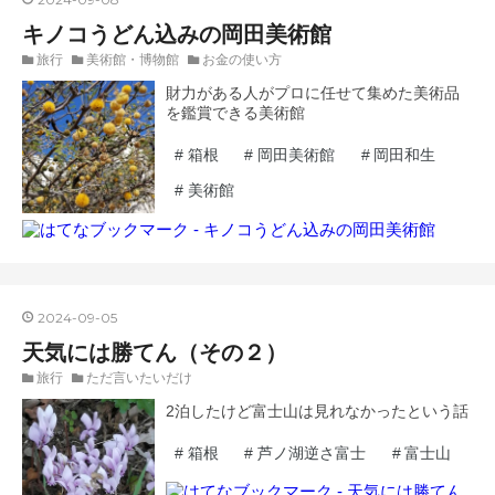
キノコうどん込みの岡田美術館
旅行
美術館・博物館
お金の使い方
財力がある人がプロに任せて集めた美術品
を鑑賞できる美術館
#
箱根
#
岡田美術館
#
岡田和生
#
美術館
2024
-
09
-
05
天気には勝てん（その２）
旅行
ただ言いたいだけ
2泊したけど富士山は見れなかったという話
#
箱根
#
芦ノ湖逆さ富士
#
富士山