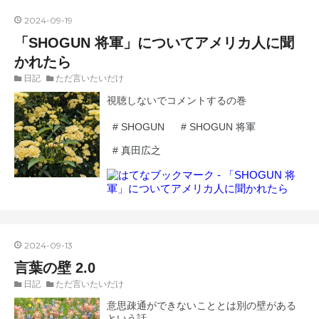
2024
-
09
-
19
「SHOGUN 将軍」についてアメリカ人に聞
かれたら
日記
ただ言いたいだけ
視聴しないでコメントするの巻
#
SHOGUN
#
SHOGUN 将軍
#
真田広之
2024
-
09
-
13
言葉の壁 2.0
日記
ただ言いたいだけ
意思疎通ができないこととは別の壁がある
という話