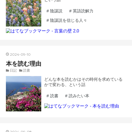
#
陰謀説
#
英語読解力
#
陰謀説を信じる人々
2024
-
09
-
10
本を読む理由
日記
読書
どんな本を読むかはその時何を求めている
かで変わる、という話
#
読書
#
読みたい本
2024
-
09
-
08